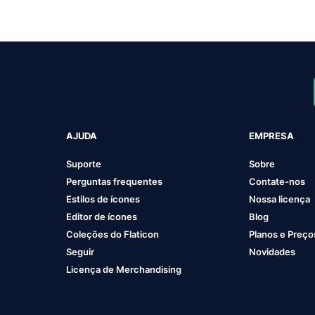
Food And Party
100 FIGURINHAS
1
AJUDA
EMPRESA
Suporte
Sobre
Perguntas frequentes
Contate-nos
Estilos de ícones
Nossa licença
Editor de ícones
Blog
Coleções do Flaticon
Planos e Preço
Seguir
Novidades
Licença de Merchandising