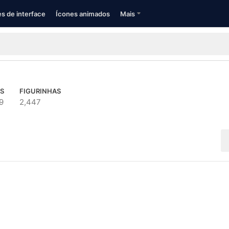
s de interface
Ícones animados
Mais
S
FIGURINHAS
9
2,447