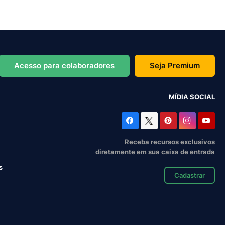
Food
00 FIGURINHAS
100 FIGURINHAS
Acesso para colaboradores
Seja Premium
MÍDIA SOCIAL
Receba recursos exclusivos
diretamente em sua caixa de entrada
s
Cadastrar