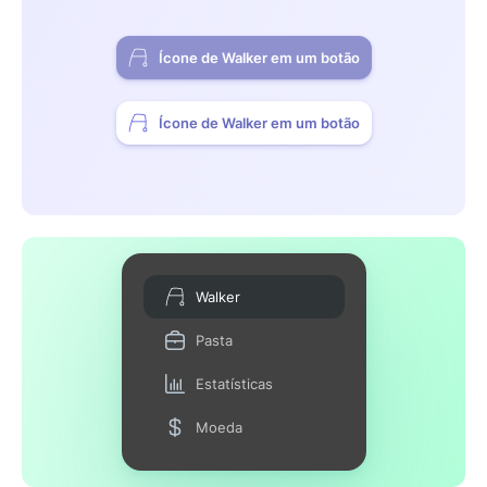
Ícone de Walker em um botão
Ícone de Walker em um botão
Walker
Pasta
Estatísticas
Moeda