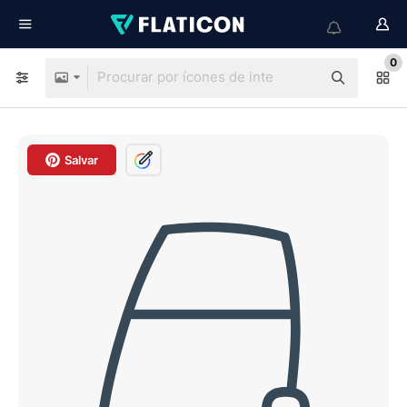
0
Salvar