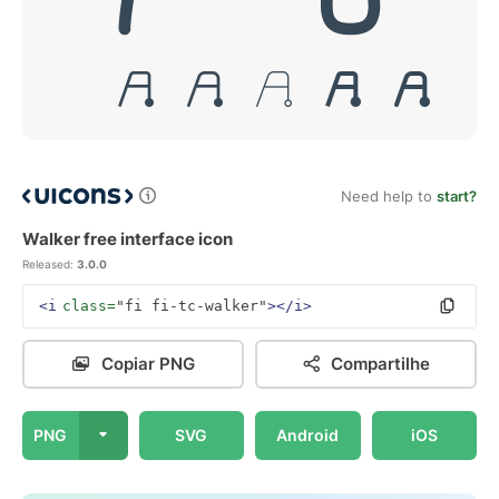
Need help to
start?
Walker free interface icon
Released:
3.0.0
<i
class=
"fi fi-tc-walker"
></i>
Copiar PNG
Compartilhe
PNG
SVG
Android
iOS