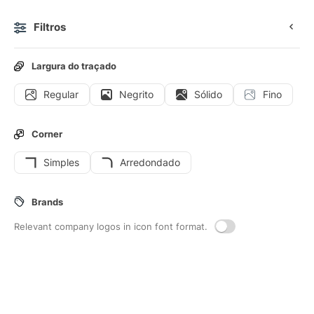
Filtros
0
Largura do traçado
Regular
Negrito
Sólido
Fino
Ícones
Figurinhas
Ícones animados
Ícones de interf
Corner
Simples
Arredondado
11
Ferramentas-de-geometria
Brands
Interface icons
Relevant company logos in icon font format.