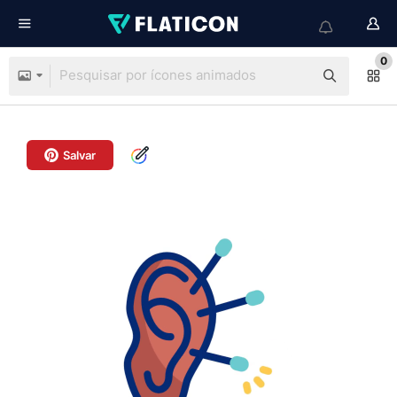
0
Salvar