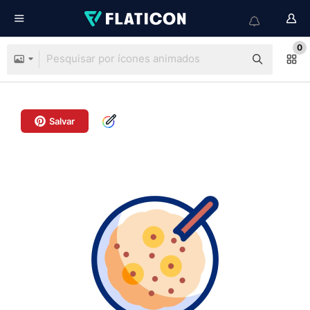
0
Salvar