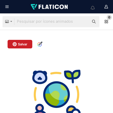
0
Salvar