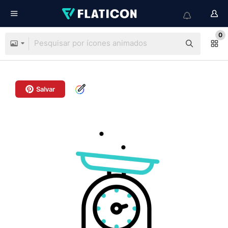
0
Salvar