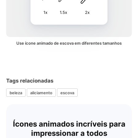
1x
1.5x
2x
Use ícone animado de escova em diferentes tamanhos
Tags relacionadas
beleza
aliciamento
escova
Ícones animados incríveis para
impressionar a todos