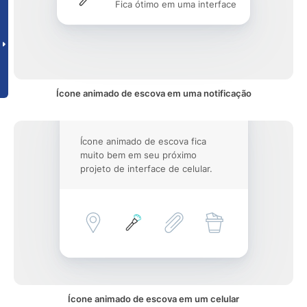
Fica ótimo em uma interface
Ícone animado de escova em uma notificação
Ícone animado de escova fica
muito bem em seu próximo
projeto de interface de celular.
Ícone animado de escova em um celular