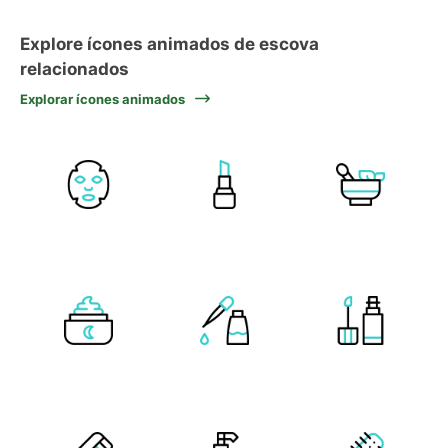
Explore ícones animados de escova
relacionados
Explorar ícones animados