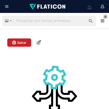
0
Salvar