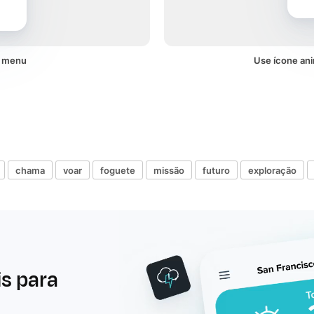
m menu
Use ícone an
chama
voar
foguete
missão
futuro
exploração
is para