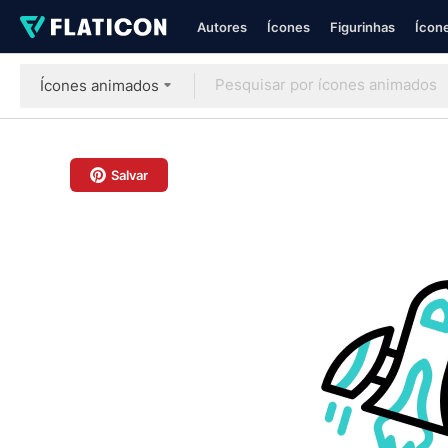
Autores
Ícones
Figurinhas
Ícone
Ícones animados
Salvar