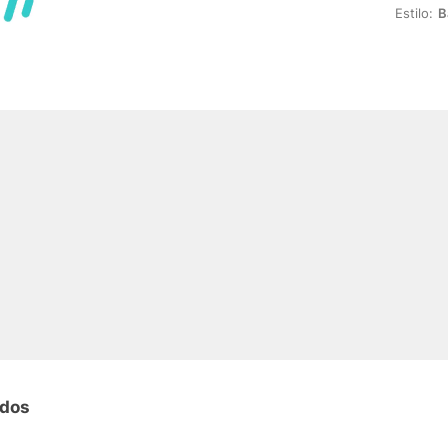
Estilo:
B
ados