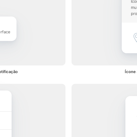
Íco
mu
pro
erface
tificação
Ícone 