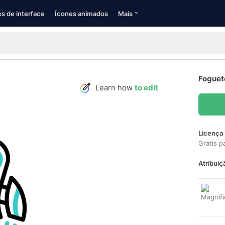
s de interface
Ícones animados
Mais
Foguet
Learn how
to edit
Licença 
Grátis p
Atribuiç