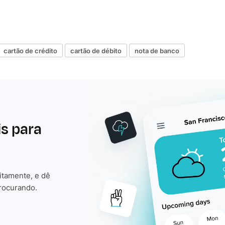
cartão de crédito
cartão de débito
nota de banco
is para
itamente, e dê
rocurando.