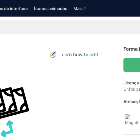
s de interface
Ícones animados
Mais
Forma 
Learn how
to edit
Licença 
Grátis p
Atribuiç