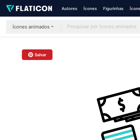
Autores
Ícones
Figurinhas
Ícone
Ícones animados
Salvar