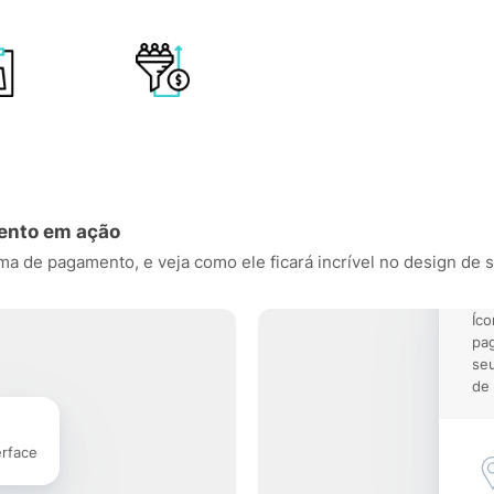
ento em ação
 de pagamento, e veja como ele ficará incrível no design de se
Íco
pa
seu
de 
erface