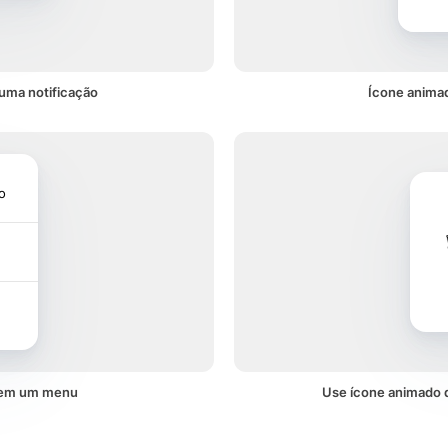
uma notificação
Ícone anima
o
 em um menu
Use ícone animado 