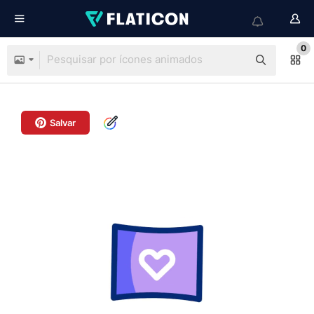
0
Salvar