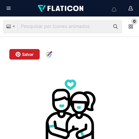
0
Salvar