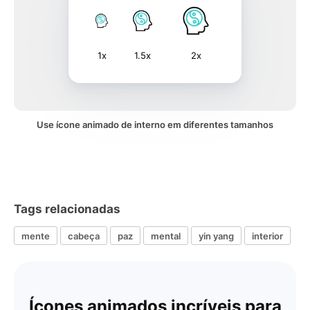
1x
1.5x
2x
Use ícone animado de interno em diferentes tamanhos
Tags relacionadas
mente
cabeça
paz
mental
yin yang
interior
Ícones animados incríveis para