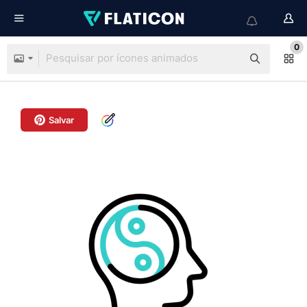
0
Salvar