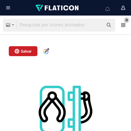
0
Salvar