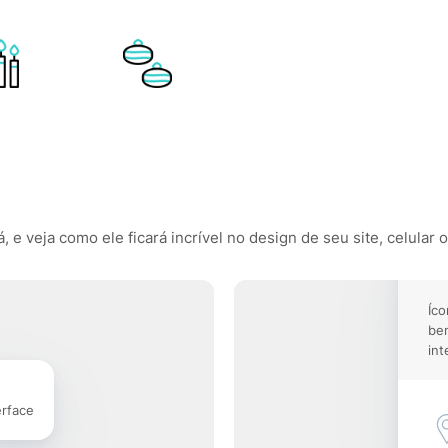
e veja como ele ficará incrível no design de seu site, celular 
Íco
be
int
erface