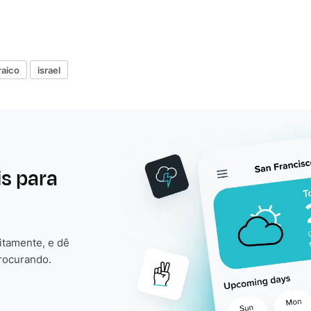
raico
israel
is para
itamente, e dê
rocurando.