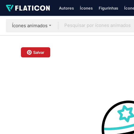
Autores
Ícones
Figurinhas
Ícone
Ícones animados
Salvar