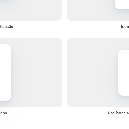
ficação
Ícon
menu
Use ícone a