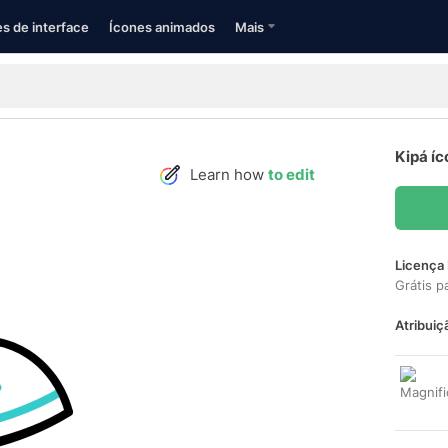
s de interface
Ícones animados
Mais
Kipá íc
Learn how
to edit
Licença 
Grátis p
Atribuiç