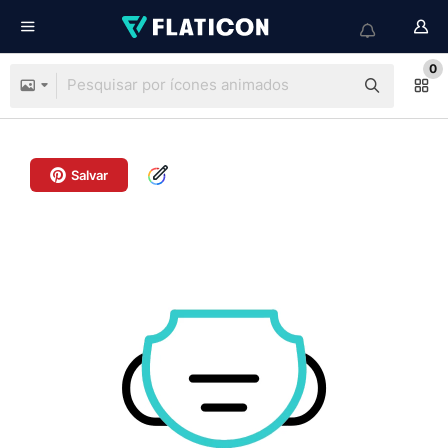
0
Salvar