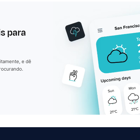
is para
itamente, e dê
rocurando.