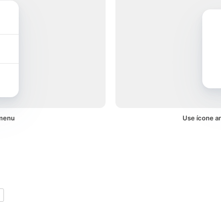
 menu
Use ícone a