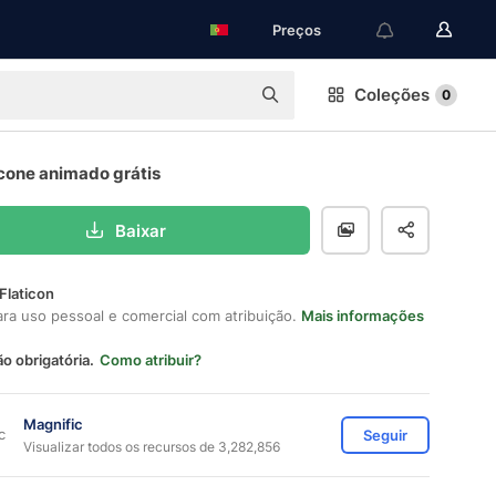
Preços
Coleções
0
ícone animado grátis
Baixar
Flaticon
ara uso pessoal e comercial com atribuição.
Mais informações
ão obrigatória.
Como atribuir?
Magnific
Seguir
Visualizar todos os recursos de 3,282,856