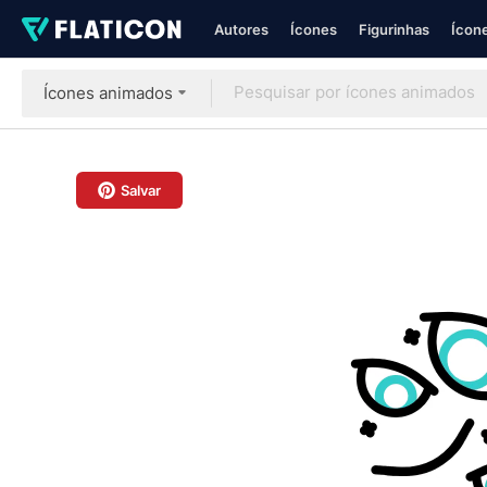
Autores
Ícones
Figurinhas
Ícone
Ícones animados
Salvar