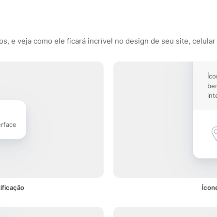
 e veja como ele ficará incrível no design de seu site, celular
Íco
be
int
erface
ificação
Ícon