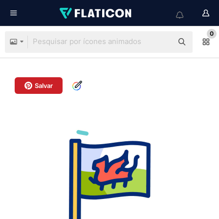
0
Salvar