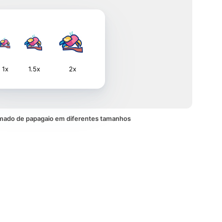
1x
1.5x
2x
mado de papagaio em diferentes tamanhos