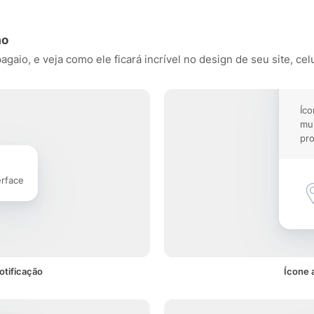
ão
aio, e veja como ele ficará incrível no design de seu site, celu
Íco
mu
pro
erface
otificação
Ícone 