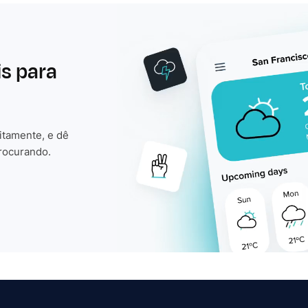
is para
itamente, e dê
rocurando.