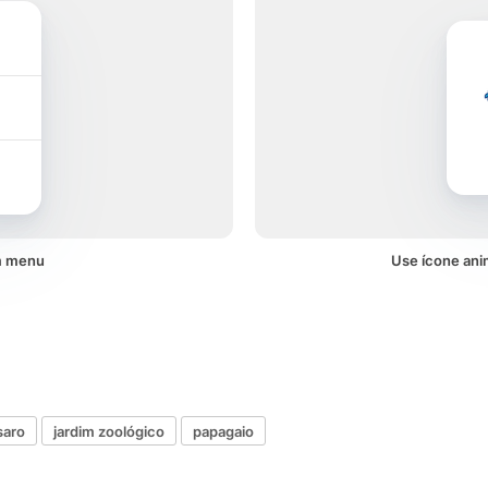
m menu
Use ícone ani
saro
jardim zoológico
papagaio