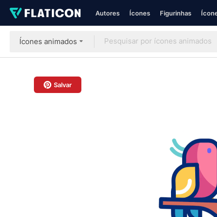
Autores
Ícones
Figurinhas
Ícone
Ícones animados
Salvar