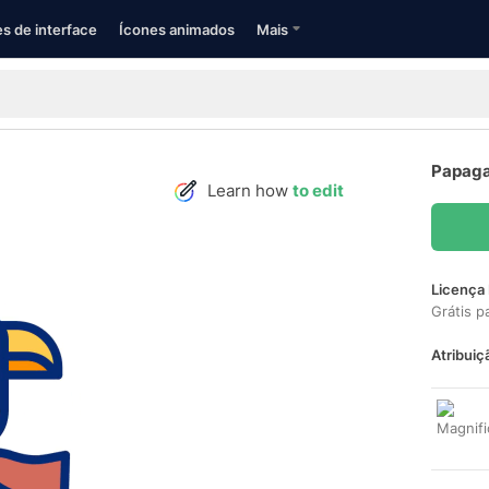
s de interface
Ícones animados
Mais
Papaga
Learn how
to edit
Licença 
Grátis p
Atribuiç