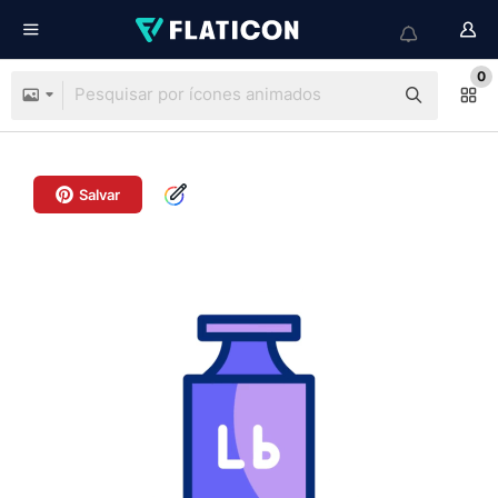
0
Salvar