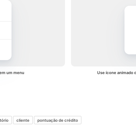
o em um menu
Use ícone animado d
tório
cliente
pontuação de crédito