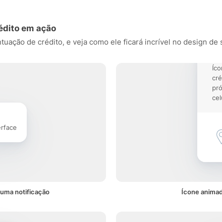
édito em ação
ação de crédito, e veja como ele ficará incrível no design de se
Íc
cré
pró
cel
erface
uma notificação
Ícone animad