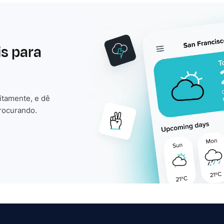
is para
itamente, e dê
rocurando.