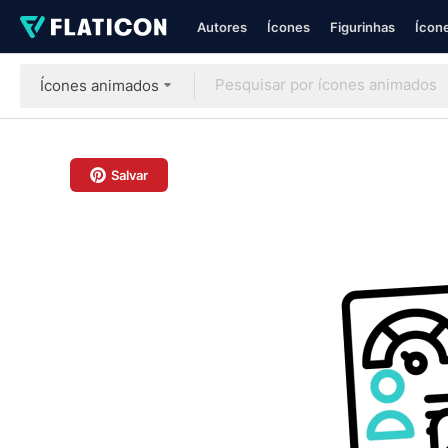
Autores
Ícones
Figurinhas
Ícone
Ícones animados
Salvar