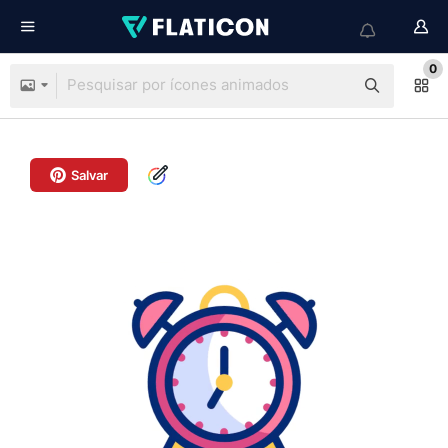
0
Salvar