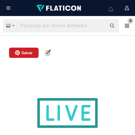
0
Salvar