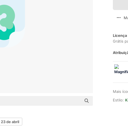
Ma
Licença 
Grátis p
Atribuiç
Mais íc
Estilo:
K
23 de abril