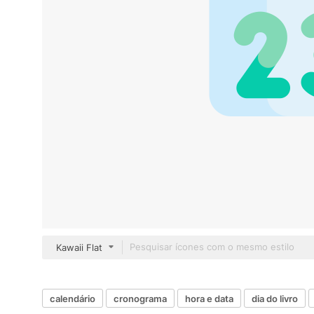
Kawaii Flat
calendário
cronograma
hora e data
dia do livro