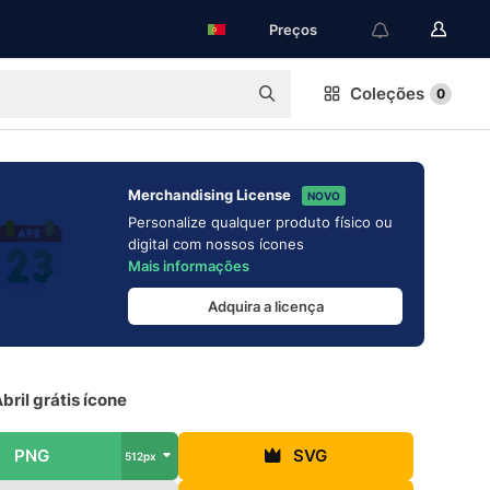
Preços
Coleções
0
Merchandising License
NOVO
Personalize qualquer produto físico ou
digital com nossos ícones
Mais informações
Adquira a licença
bril grátis ícone
PNG
SVG
512px