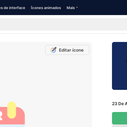
s de interface
Ícones animados
Mais
Editar ícone
23 De A