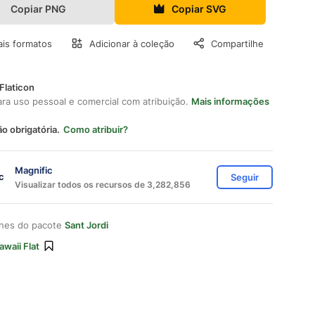
Copiar PNG
Copiar SVG
is formatos
Adicionar à coleção
Compartilhe
Flaticon
ara uso pessoal e comercial com atribuição.
Mais informações
ão obrigatória.
Como atribuir?
Magnific
Seguir
Visualizar todos os recursos de 3,282,856
ones do pacote
Sant Jordi
awaii Flat