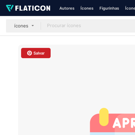
Autores
Ícones
Figurinhas
Ícone
ícones
Salvar