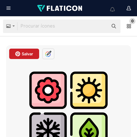
0
Salvar