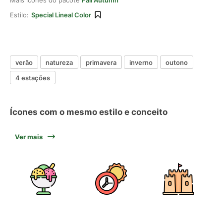
Mais ícones do pacote
Fall Autumn
Estilo:
Special Lineal Color
verão
natureza
primavera
inverno
outono
4 estações
Ícones com o mesmo estilo e conceito
Ver mais