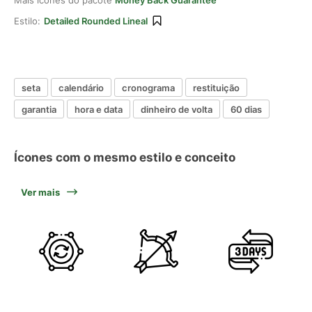
Mais ícones do pacote
Money Back Guarantee
Estilo:
Detailed Rounded Lineal
seta
calendário
cronograma
restituição
garantia
hora e data
dinheiro de volta
60 dias
Ícones com o mesmo estilo e conceito
Ver mais