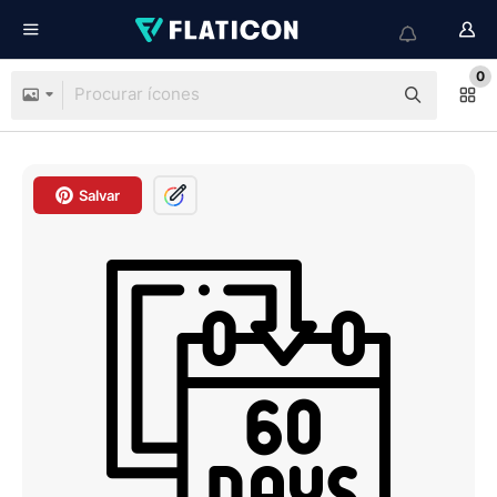
0
Salvar