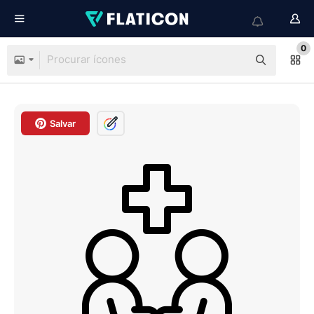
0
Salvar