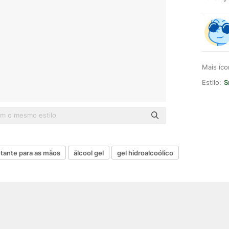
Mais íc
Estilo:
S
tante para as mãos
álcool gel
gel hidroalcoólico