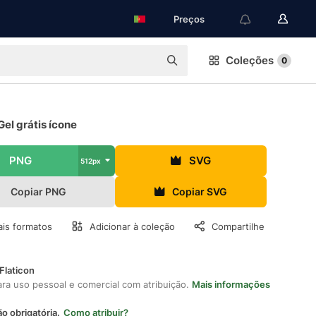
Preços
Coleções
0
Gel grátis ícone
PNG
SVG
512px
Copiar PNG
Copiar SVG
is formatos
Adicionar à coleção
Compartilhe
Flaticon
ara uso pessoal e comercial com atribuição.
Mais informações
ão obrigatória.
Como atribuir?