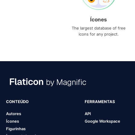
Ícones
The largest database of free
icons for any project.
CONTEÚDO
FERRAMENTAS
Autores
API
Ícones
Google Workspace
Figurinhas