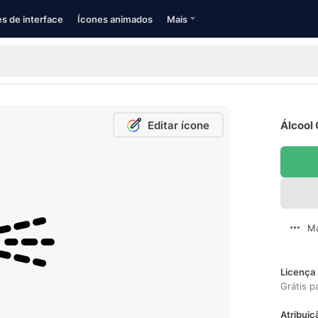
s de interface
Ícones animados
Mais
Editar ícone
Álcool 
Ma
Licença 
Grátis p
Atribuiç