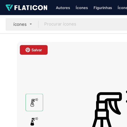
Autores
Ícones
Figurinhas
Ícone
ícones
Salvar