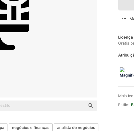
Ma
Licença 
Grátis p
Atribuiç
Mais íc
Estilo:
B
upa
negócios e finanças
analista de negócios