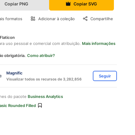
Copiar PNG
Copiar SVG
is formatos
Adicionar à coleção
Compartilhe
Flaticon
ara uso pessoal e comercial com atribuição.
Mais informações
ão obrigatória.
Como atribuir?
Magnific
Seguir
Visualizar todos os recursos de 3,282,856
ones do pacote
Business Analytics
asic Rounded Filled