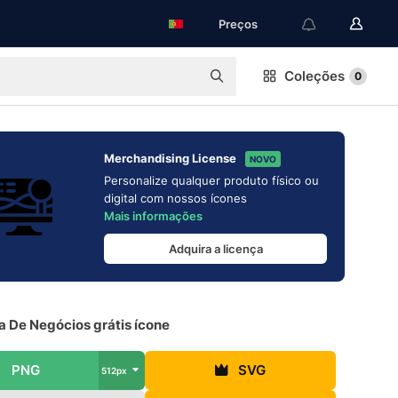
Preços
Coleções
0
Merchandising License
NOVO
Personalize qualquer produto físico ou
digital com nossos ícones
Mais informações
Adquira a licença
a De Negócios grátis ícone
PNG
SVG
512px