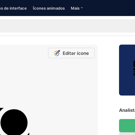
s de interface
Ícones animados
Mais
Editar ícone
Analist