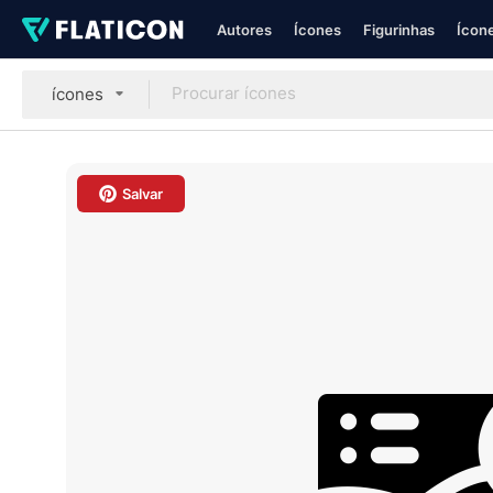
Autores
Ícones
Figurinhas
Ícone
ícones
Salvar