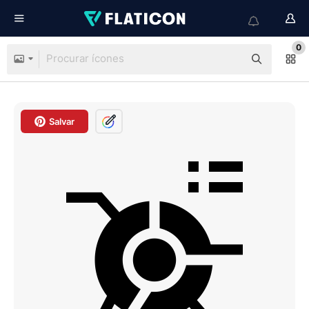
0
Salvar