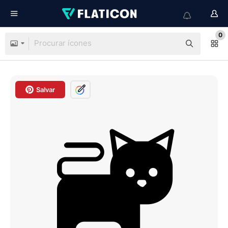
0
Salvar