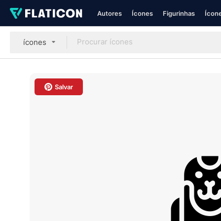
Autores
Ícones
Figurinhas
Ícone
ícones
Salvar