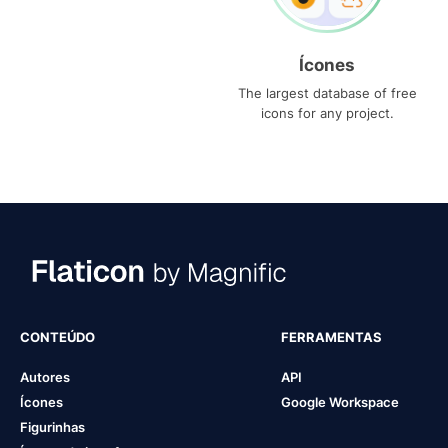
Ícones
The largest database of free
icons for any project.
CONTEÚDO
FERRAMENTAS
Autores
API
Ícones
Google Workspace
Figurinhas