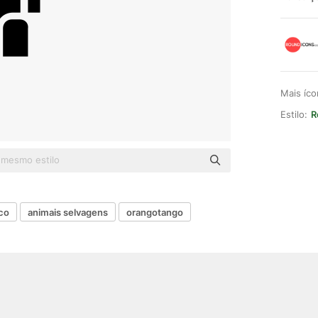
Mais íc
Estilo:
R
co
animais selvagens
orangotango