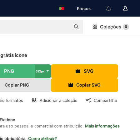
Preços
Coleções
0
grátis ícone
PNG
SVG
512px
Copiar PNG
Copiar SVG
is formatos
Adicionar à coleção
Compartilhe
Flaticon
ara uso pessoal e comercial com atribuição.
Mais informações
ão obrigatória.
Como atribuir?