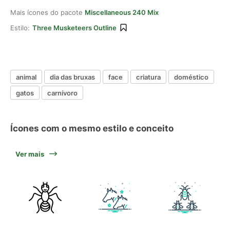
Mais ícones do pacote
Miscellaneous 240 Mix
Estilo:
Three Musketeers Outline
animal
dia das bruxas
face
criatura
doméstico
gatos
carnívoro
Ícones com o mesmo estilo e conceito
Ver mais