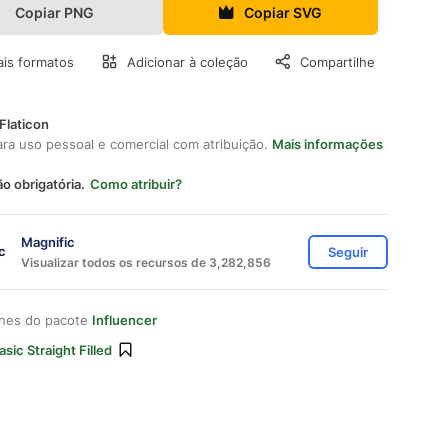
Copiar PNG
Copiar SVG
is formatos
Adicionar à coleção
Compartilhe
Flaticon
ara uso pessoal e comercial com atribuição.
Mais informações
ão obrigatória.
Como atribuir?
Magnific
Seguir
Visualizar todos os recursos de 3,282,856
ones do pacote
Influencer
asic Straight Filled