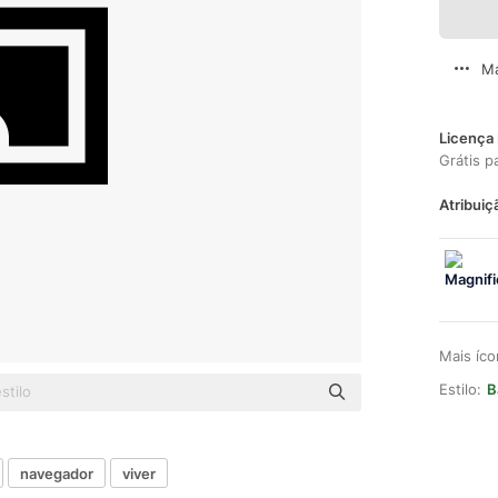
Ma
Licença 
Grátis p
Atribuiç
Mais íc
Estilo:
B
navegador
viver