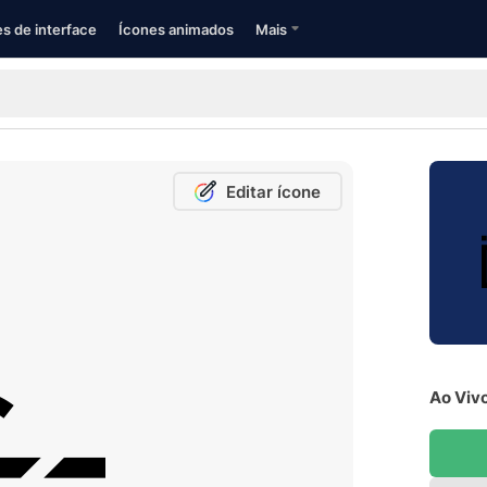
s de interface
Ícones animados
Mais
Editar ícone
Ao Vivo