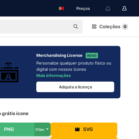
Preços
Coleções
0
Merchandising License
NOVO
Personalize qualquer produto físico ou
digital com nossos ícones
Mais informações
Adquira a licença
 grátis ícone
PNG
SVG
512px