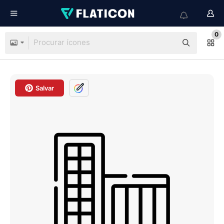
0
Salvar