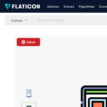
Autores
Ícones
Figurinhas
Ícone
ícones
Salvar