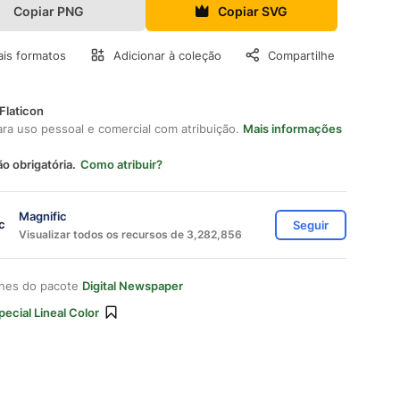
Copiar PNG
Copiar SVG
is formatos
Adicionar à coleção
Compartilhe
Flaticon
ara uso pessoal e comercial com atribuição.
Mais informações
ão obrigatória.
Como atribuir?
Magnific
Seguir
Visualizar todos os recursos de 3,282,856
ones do pacote
Digital Newspaper
pecial Lineal Color