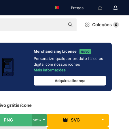
Preços
Coleções
0
Merchandising License
NOVO
Personalize qualquer produto físico ou
digital com nossos ícones
Mais informações
Adquira a licença
ivo grátis ícone
PNG
SVG
512px