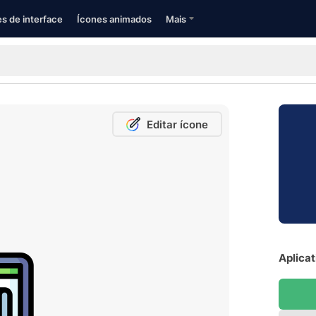
s de interface
Ícones animados
Mais
Editar ícone
Aplicat