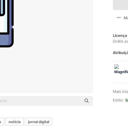
Ma
Licença 
Grátis p
Atribuiç
Mais íc
Estilo:
S
s
notícia
jornal digital