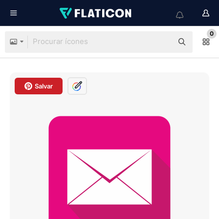
0
Salvar