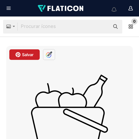
0
Salvar