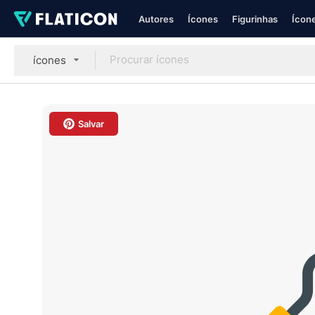
Autores
Ícones
Figurinhas
Ícone
ícones
Salvar