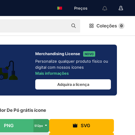
Preços
Coleções
0
Merchandising License
NOVO
Personalize qualquer produto físico ou
digital com nossos ícones
Mais informações
Adquira a licença
or De Pó grátis ícone
PNG
SVG
512px