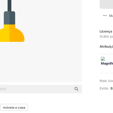
Ma
Licença 
Grátis p
Atribuiç
Mais íc
Estilo:
B
móveis e casa