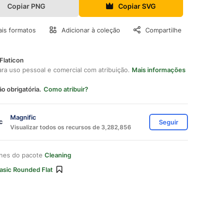
Copiar PNG
Copiar SVG
is formatos
Adicionar à coleção
Compartilhe
Flaticon
ara uso pessoal e comercial com atribuição.
Mais informações
ão obrigatória.
Como atribuir?
Magnific
Seguir
Visualizar todos os recursos de 3,282,856
ones do pacote
Cleaning
asic Rounded Flat