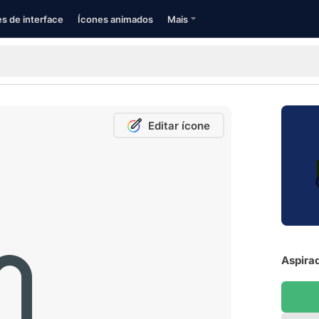
s de interface
Ícones animados
Mais
Editar ícone
Aspirad