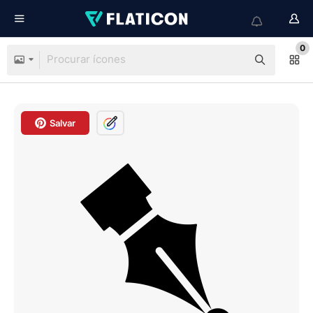
0
Salvar