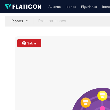
Autores
Ícones
Figurinhas
Ícone
ícones
Salvar