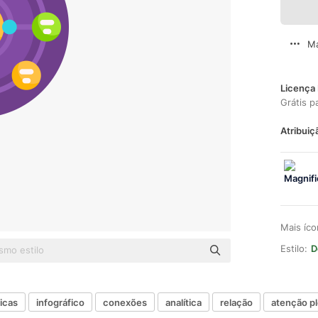
Ma
Licença 
Grátis p
Atribuiç
Mais íc
Estilo:
D
ticas
infográfico
conexões
analítica
relação
atenção p