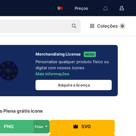
Preços
Coleções
0
Merchandising License
NOVO
Personalize qualquer produto físico ou
digital com nossos ícones
Mais informações
Adquira a licença
 Plena grátis ícone
PNG
SVG
512px