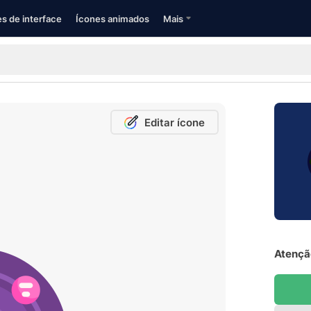
s de interface
Ícones animados
Mais
Editar ícone
Atenção