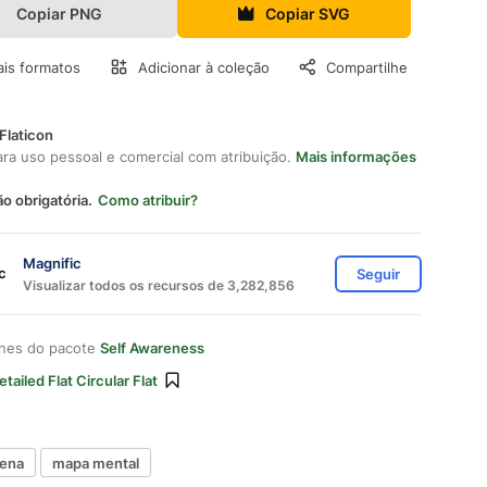
Copiar PNG
Copiar SVG
is formatos
Adicionar à coleção
Compartilhe
Flaticon
ara uso pessoal e comercial com atribuição.
Mais informações
ão obrigatória.
Como atribuir?
Magnific
Seguir
Visualizar todos os recursos de 3,282,856
ones do pacote
Self Awareness
etailed Flat Circular Flat
lena
mapa mental