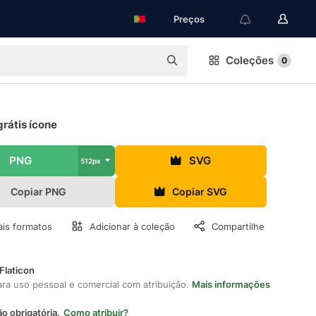
Preços
Coleções
0
grátis ícone
PNG
SVG
512px
Copiar PNG
Copiar SVG
is formatos
Adicionar à coleção
Compartilhe
Flaticon
ara uso pessoal e comercial com atribuição.
Mais informações
ão obrigatória.
Como atribuir?