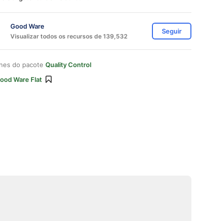
Good Ware
Seguir
Visualizar todos os recursos de 139,532
ones do pacote
Quality Control
ood Ware Flat