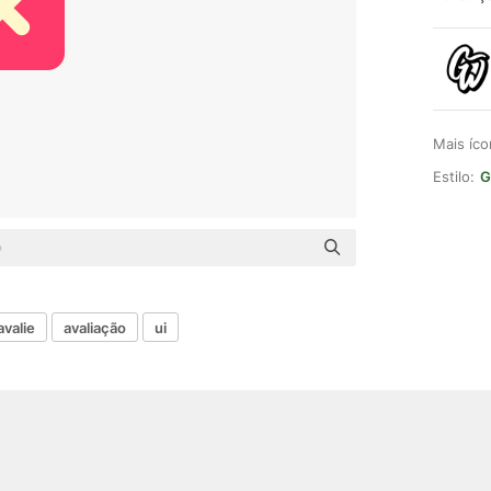
Mais íc
Estilo:
G
avalie
avaliação
ui