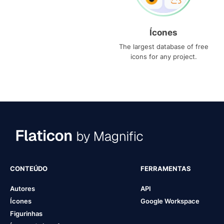
Ícones
The largest database of free
icons for any project.
CONTEÚDO
FERRAMENTAS
Autores
API
Ícones
Google Workspace
Figurinhas