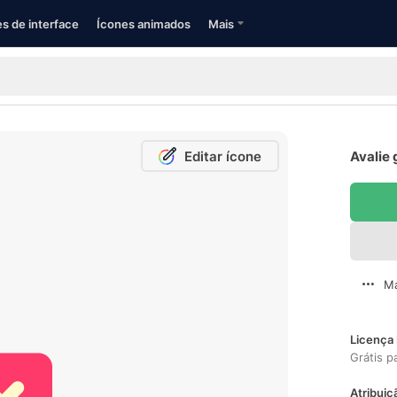
s de interface
Ícones animados
Mais
Editar ícone
Avalie 
Ma
Licença 
Grátis p
Atribuiç