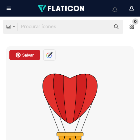
0
Salvar