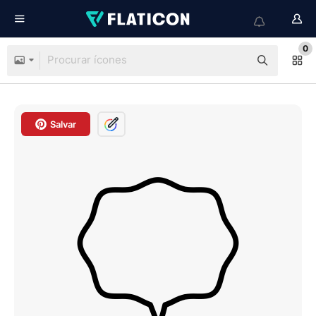
0
Salvar