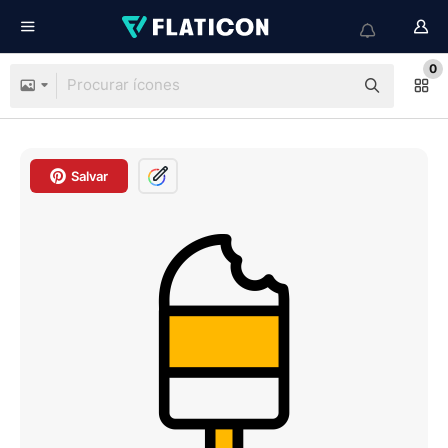
0
Salvar