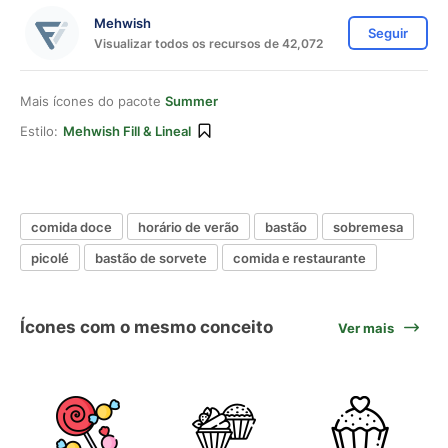
Mehwish
Seguir
Visualizar todos os recursos de 42,072
Mais ícones do pacote
Summer
Estilo:
Mehwish Fill & Lineal
comida doce
horário de verão
bastão
sobremesa
picolé
bastão de sorvete
comida e restaurante
Ícones com o mesmo conceito
Ver mais