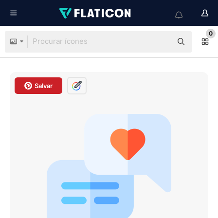
0
Salvar