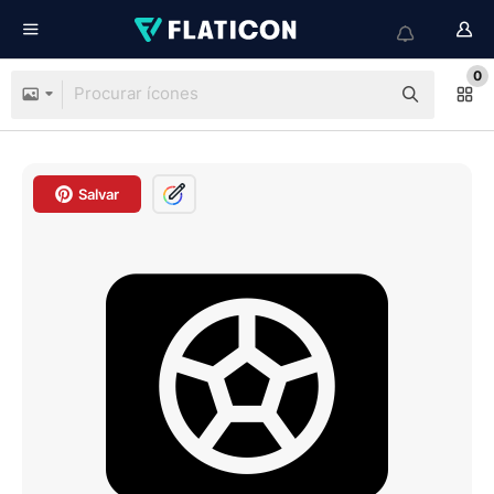
0
Salvar