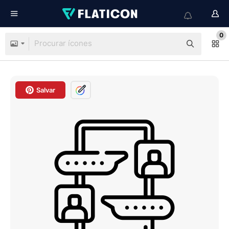
0
Salvar