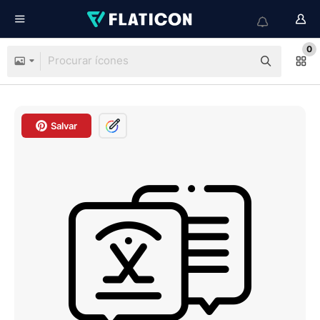
0
Salvar